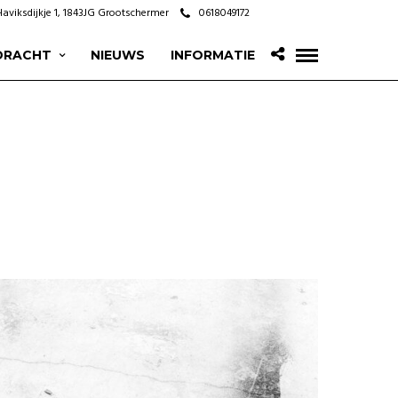
Haviksdijkje 1, 1843JG Grootschermer
0618049172
DRACHT
NIEUWS
INFORMATIE