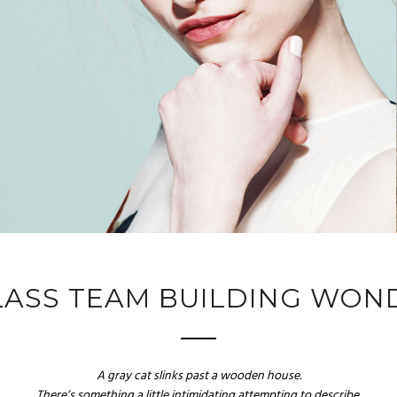
LASS TEAM BUILDING WON
A gray cat slinks past a wooden house.
There’s something a little intimidating attempting to describe.