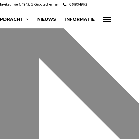
Haviksdijkje 1, 1843JG Grootschermer
0618049172
OPDRACHT
NIEUWS
INFORMATIE