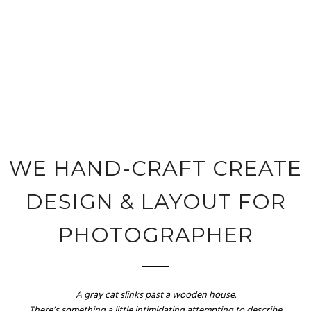
WE HAND-CRAFT CREATE
DESIGN & LAYOUT FOR
PHOTOGRAPHER
A gray cat slinks past a wooden house.
There’s something a little intimidating attempting to describe